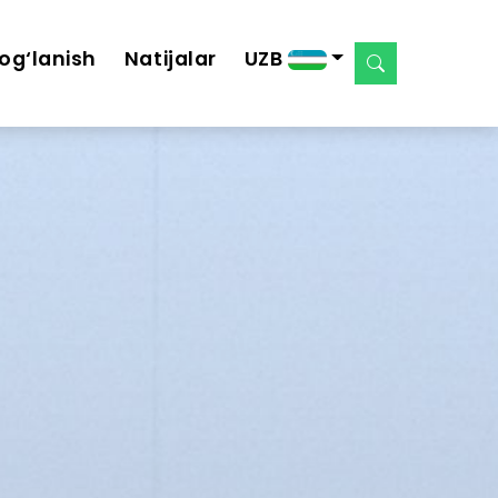
og‘lanish
Natijalar
UZB