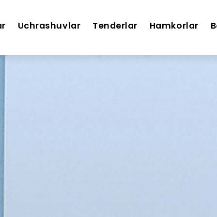
ar
Uchrashuvlar
Tenderlar
Hamkorlar
B