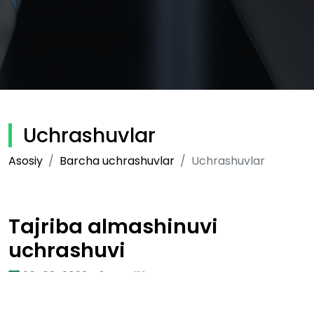
Uchrashuvlar
Asosiy
Barcha uchrashuvlar
Uchrashuvlar
Tajriba almashinuvi
uchrashuvi
26-03-2022
Muallif:
RAXMATILLAYEV JAVLONBEK