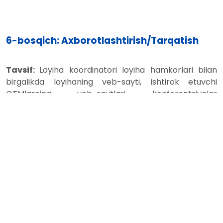
6-bosqich: Axborotlashtirish/Tarqatish
Tavsif:
Loyiha koordinatori loyiha hamkorlari bilan
birgalikda loyihaning veb-sayti, ishtirok etuvchi
OTMlarning veb-saytlari, konferentsiyalar
taqdimotlari va boshqa vositalar orqali natijalarni
to'g'ri tarqatilishini ta'minlaydi. Boshqaruv qo'mitasi
loyiha ishtirokchilari bilan birgalikda tarqatish rejasini
tuzadi, boshqaradi va nazorat qiladi. Loyihaning veb-
sayti va maxsus aloqa platformasi ishlab chiqilib, ingliz
va o'zbek tillarida broshyuralar, bukletlar va
hisobotlar nashr etiladi, shuningdek, OAV uchun
nashrlar tayyorlanadi. AndMI da o'quv markazining
rasmiy ochilish marosimi bo'lib o'tdi. 2023 yilda
"Mexatronikada uzluksiz ta'lim dasturini ishlab chiqish"